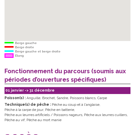
Berge gauche
Berge droite
Berge gauche et berge droite
Étang
Fonctionnement du parcours (soumis aux
périodes d’ouvertures spécifiques)
01 janvier -> 31 décembre
Poisson(s) :
Anguille
,
Brochet
,
Sandre
,
Poissons blancs
,
Carpe
Technique(s) de pêche :
Pêche au coup et à l'anglaise
,
Pêche à la carpe de jour
,
Pêche en batterie
,
Pêche aux leurres artificiels / Poissons nageurs
,
Pêche aux leurres cuillers
,
Pêche au vif
,
Pêche au mort manie