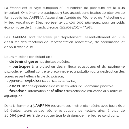
La France est le pays européen où le nombre de pêcheurs est le plus
important. On dénombre quelques 3 800 associations locales de pêche (que
l’on appelle les AAPPMA, Association Agréée de Pêche et de Protection du
Milieu Aquatique). Elles représentent 1 500 000 pêcheurs. pour un poids
économique de 2 milliards d'euros
(source BIPE - FNPF).
Les AAPPMA sont fédérées par département, essentiellement en vue
d’assurer des fonctions de représentation associative, de coordination et
d’appui technique.
Leurs missions consistent en :
-
détenir
et
gérer
les droits de pêche,
-
participer
à la protection des milieux aquatiques et du patrimoine
piscicole, en luttant contre le braconnage et la pollution ou la destruction des
zones essentielles à la vie du poisson,
-
gérer
et
exploiter
leurs droits de pêche,
-
effectuer
des opérations de mise en valeur du domaine piscicole,
-
favoriser
l’information et
réaliser
des actions d’éducation aux milieux
aquatiques.
Dans la Somme,
45 AAPPMA
œuvrent pour notre loisir pêche avec leurs 600
bénévoles, leurs gardes pêche particuliers permettant ainsi à plus de
20
000 pêcheurs
de pratiquer leur loisir dans de meilleures conditions.