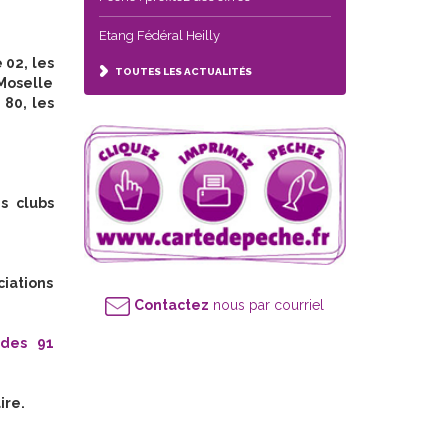
Etang Fédéral Heilly
 02, les
TOUTES LES ACTUALITÉS
 Moselle
 80, les
s clubs
iations
Contactez
nous par courriel
 des 91
ire.