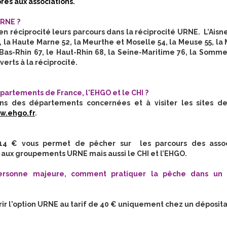
res aux associations.
URNE ?
 réciprocité leurs parcours dans la réciprocité URNE. L’Aisne
, la Haute Marne 52, la Meurthe et Moselle 54, la Meuse 55, la
le Bas-Rhin 67, le Haut-Rhin 68, la Seine-Maritime 76, la Somme
erts à la réciprocité.
artements de France, l'EHGO et le CHI ?
ons des départements concernées et à visiter les sites de
w.ehgo.fr
.
14 € vous permet de pêcher sur les parcours des assoc
 aux groupements URNE mais aussi le CHI et l’EHGO.
ersonne majeure, comment pratiquer la pêche dans un
rir l'option URNE au tarif de 40 € uniquement chez un déposita