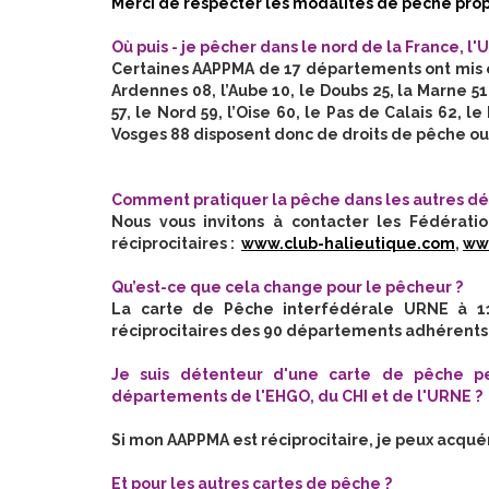
Merci de respecter les modalités de pêche prop
Où puis - je pêcher dans le nord de la France, l'
Certaines AAPPMA de 17 départements ont mis en
Ardennes 08, l’Aube 10, le Doubs 25, la Marne 51
57, le Nord 59, l’Oise 60, le Pas de Calais 62, 
Vosges 88 disposent donc de droits de pêche ouv
Comment pratiquer la pêche dans les autres dép
Nous vous invitons à contacter les Fédérati
réciprocitaires :
www.club-halieutique.com
,
ww
Qu’est-ce que cela change pour le pêcheur ?
La carte de Pêche interfédérale URNE à 1
réciprocitaires des 90 départements adhérents
Je suis détenteur d'une carte de pêche p
départements de l'EHGO, du CHI et de l'URNE ?
Si mon AAPPMA est réciprocitaire, je peux acqué
Et pour les autres cartes de pêche ?