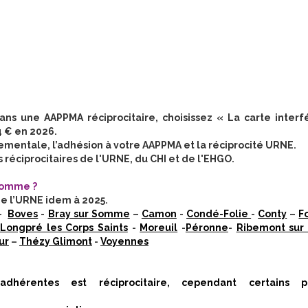
ns une AAPPMA réciprocitaire, choisissez « La carte interf
 € en 2026.
mentale, l’adhésion à votre AAPPMA et la réciprocité URNE.
réciprocitaires de l'URNE, du CHI et de l'EHGO.
 Somme ?
e l’URNE idem à 2025.
-
Boves
-
Bray sur Somme
–
Camon
-
Condé-Folie
-
Conty
–
F
Longpré les Corps Saints
-
Moreuil
-
Péronne
-
Ribemont sur
ur
–
Thézy Glimont
-
Voyennes
hérentes est réciprocitaire, cependant certains pa