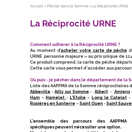
Accueil
>
Pêcher dans la Somme
>
La Réciprocité URNE
La Réciprocité URNE
Comment adhérer à la Réciprocité URNE ?
Au moment d’
acheter votre carte de pêche
da
URNE personne majeure » au prix unique de 114
Ce produit comprend, la carte de pêche départe
Cette carte vous permet d'accéder aux parcours 
Où puis - je pêcher dans le département de la
Liste des AAPPMA de la Somme réciprocitaires d
Abbeville
-
Ailly sur Somme
-
Albert
-
Amiens
Ham
–
Hamelet
-
L'Etoile
–
Long le Catelet
-
Rosières en Santerre
–
Saint Ouen
-
Saint Sauve
L'ensemble des parcours des AAPPMA ad
spécifiques peuvent nécessiter une option.