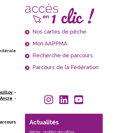
Nos cartes de pêche
Mon AAPPMA
édérale
Recherche de parcours
Parcours de la Fédération
ouilloy
-
 Ancre
-
Actualités
rcours
Pêche : profitez des offres