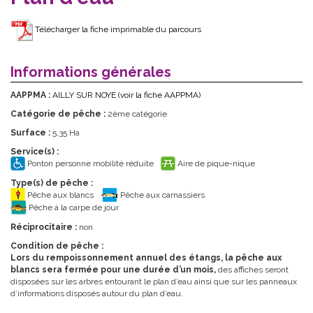
Télécharger la fiche imprimable du parcours
Informations générales
AAPPMA :
AILLY SUR NOYE
(voir la fiche AAPPMA)
Catégorie de pêche :
2ème catégorie
Surface :
5,35 Ha
Service(s) :
Ponton personne mobilité réduite
Aire de pique-nique
Type(s) de pêche :
Pêche aux blancs
Pêche aux carnassiers
Pêche à la carpe de jour
Réciprocitaire :
non
Condition de pêche :
Lors du rempoissonnement annuel des étangs, la pêche aux
blancs sera fermée pour une durée d’un mois,
des affiches seront
disposées sur les arbres entourant le plan d’eau ainsi que sur les panneaux
d’informations disposés autour du plan d’eau.