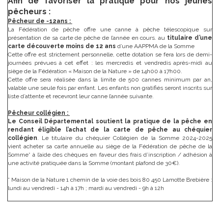
Afin de favoriser la pratique pour nos jeunes
pêcheurs :
Pêcheur de -12ans :
La Fédération de pêche offre une canne à pêche télescopique sur
présentation de sa carte de pêche de l’année en cours. au
titulaire d’une
carte découverte moins de 12 ans
d’une AAPPMA de la Somme
Cette offre est strictement personnelle, cette dotation se fera lors de demi-
journées prévues à cet effet : les mercredis et vendredis après-midi au
siège de la Fédération « Maison de la Nature » de 14h00 à 17h00.
Cette offre sera réalisée dans la limite de 500 cannes minimum par an,
valable une seule fois par enfant. Les enfants non gratifiés seront inscrits sur
liste d’attente et recevront leur canne l’année suivante.
Pêcheur collégien :
Le Conseil Départemental soutient la pratique de la pêche en
rendant éligible l’achat de la carte de pêche au chéquier
collégien
. Le titulaire du chéquier Collégien de la Somme 2024-2025
vient acheter sa carte annuelle au siège de la Fédération de pêche de la
Somme* à l’aide des chèques en faveur des frais d’inscription / adhésion à
une activité pratiquée dans la Somme (montant plafond de 30€).
* Maison de la Nature 1 chemin de la voie des bois 80 450 Lamotte Brebière :
lundi au vendredi - 14h à 17h ; mardi au vendredi - 9h à 12h